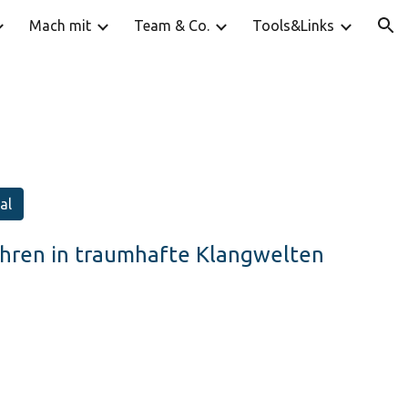
Mach mit
Team & Co.
Tools&Links
ion
al
ühren in traumhafte Klangwelten