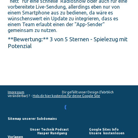
"nett" für eine schnelle Radioshow oder auch für eine
vorbereitete Live-Sendung, allerdings eben nur von
einem Smartphone aus zu bedienen, da wäre es
wünschenswert ein Update zu integrieren, dass es
einem Team erlaubt einen der "App-Sender"
gemeinsam zu nutzen.
**Bewertung:** 3 von 5 Sternen - Spielezug mit
Potenzial
Impressum
Dir gefällt unser Design (fabrblich
veränderbar) ? -
Hols dir hier kostenlos für deine Google Site
Sitemap unserer Subdomains
Unser Technik Podcast
Google Sites Info
Hasper Rundgang
Unsere kostenlosen
Vorlagen